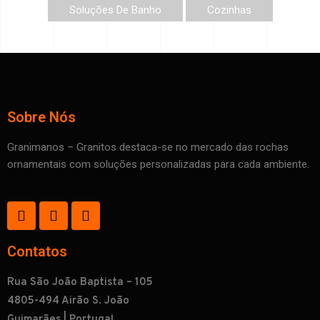
Soluções De Banho
Cozinhas
Sobre Nós
Granimanos – Granitos destaca-se no mercado das rochas
ornamentais com soluções personalizadas para cada ambiente.
Contatos
Rua São João Baptista – 105
4805-494 Airão S. João
Guimarães | Portugal